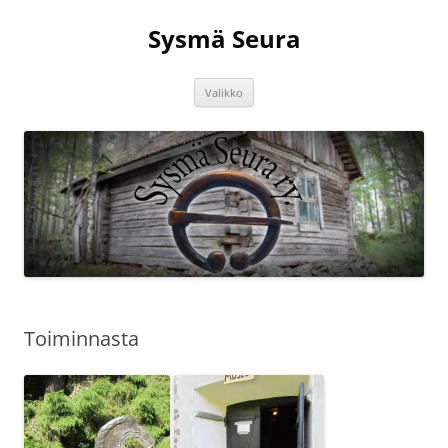
Siirry
sisältöön
Sysmä Seura
Valikko
Toiminnasta