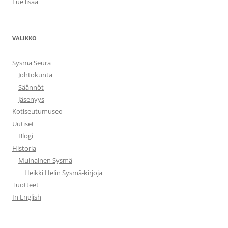
Lue lisää
VALIKKO
Sysmä Seura
Johtokunta
Säännöt
Jäsenyys
Kotiseutumuseo
Uutiset
Blogi
Historia
Muinainen Sysmä
Heikki Helin Sysmä-kirjoja
Tuotteet
In English