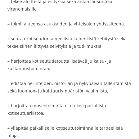
– tekee aloitteita ja esityksiä sekä antaa lausuntoja
viranomaisille,
– toimii alueensa asukkaiden ja yhteisöjen yhdyssiteenä,
– seuraa kotiseudun aineellista ja henkistä kehitystä sekä
tekee siihen liittyviä selvityksiä ja tutkimuksia,
– harjoittaa kotiseututietoutta lisäävää julkaisu- ja
kustannustoimintaa,
– edistää perinteiden, historian ja nykypäivän tallentamista
sekä luonnon- ja kulttuuriympäristön vaalimista,
– harjoittaa museotoimintaa ja tukee paikallista
kotiseutuarkistoa,
– ylläpitää paikalliselle kotiseututoiminnalle tarpeellisia
tiloja,