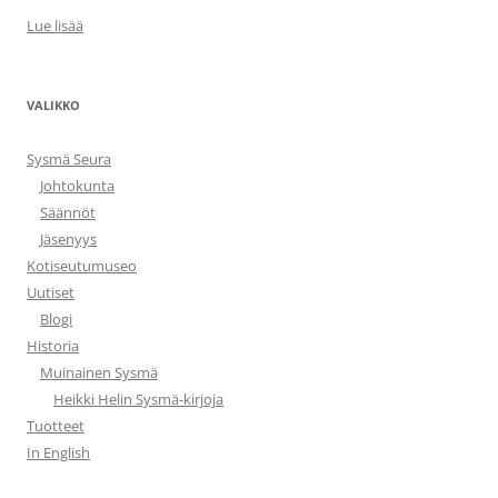
Lue lisää
VALIKKO
Sysmä Seura
Johtokunta
Säännöt
Jäsenyys
Kotiseutumuseo
Uutiset
Blogi
Historia
Muinainen Sysmä
Heikki Helin Sysmä-kirjoja
Tuotteet
In English