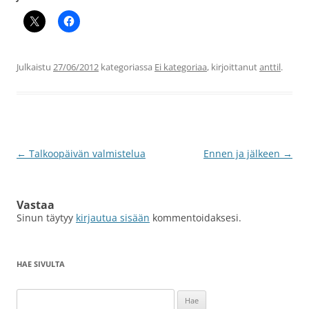
Julkaistu
27/06/2012
kategoriassa
Ei kategoriaa
, kirjoittanut
anttil
.
Artikkelien
←
Talkoopäivän valmistelua
Ennen ja jälkeen
→
selaus
Vastaa
Sinun täytyy
kirjautua sisään
kommentoidaksesi.
HAE SIVULTA
Haku: