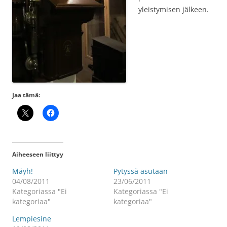
yleistymisen jälkeen.
Jaa tämä:
Aiheeseen liittyy
Mäyh!
Pytyssä asutaan
04/08/2011
23/06/2011
Kategoriassa "Ei
Kategoriassa "Ei
kategoriaa"
kategoriaa"
Lempiesine