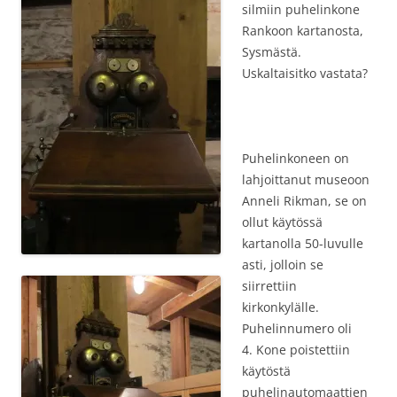
silmiin puhelinkone
Rankoon kartanosta,
Sysmästä.
Uskaltaisitko vastata?
Puhelinkoneen on
lahjoittanut museoon
Anneli Rikman, se on
ollut käytössä
kartanolla 50-luvulle
asti, jolloin se
siirrettiin
kirkonkylälle.
Puhelinnumero oli
4. Kone poistettiin
käytöstä
puhelinautomaattien