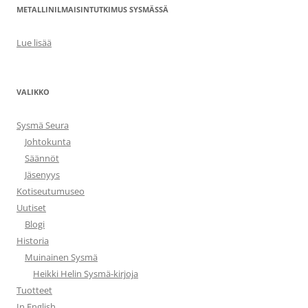
METALLINILMAISINTUTKIMUS SYSMÄSSÄ
Lue lisää
VALIKKO
Sysmä Seura
Johtokunta
Säännöt
Jäsenyys
Kotiseutumuseo
Uutiset
Blogi
Historia
Muinainen Sysmä
Heikki Helin Sysmä-kirjoja
Tuotteet
In English