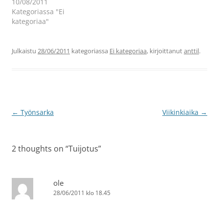
10/08/2011
Kategoriassa "Ei
kategoriaa"
Julkaistu
28/06/2011
kategoriassa
Ei kategoriaa
, kirjoittanut
anttil
.
Artikkelien
←
Työnsarka
Viikinkiaika
→
selaus
2 thoughts on “
Tuijotus
”
ole
28/06/2011 klo 18.45