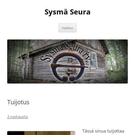
Siirry
sisältöön
Sysmä Seura
Valikko
Tuijotus
2 vastausta
Tässä sinua tuijottaa