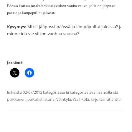
Edessä korissa (niskalenkissä) viikon vanha vauva, jolla on jääpussi
päässä ja lämpöpullot jaloissa.
Kysymys:
Miksi jääpussi päässä ja lämpöpullot jaloissa? Ja
minne Ida vie viikon vanhaa vauvaa?
Jaa tämä:
Julkaistu
02/07/2012
kategoriassa
Ei kategoriaa
avainsanoilla
ida
pulkkanen
,
paikallishistoria
,
Väihkylä
,
Wäihkölä
, kirjoittanut
anttil
.