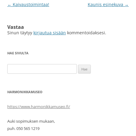
Artikkelien
←
Kaivaustoimintaa!
Kaunis esinekuva
→
selaus
Vastaa
Sinun täytyy
kirjautua sisään
kommentoidaksesi.
HAE SIVULTA
Haku:
HARMONIKKAMUSEO
https://www.harmonikkamuseo.fi/
Auki sopimuksen mukaan,
puh. 050 565 1219