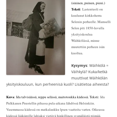
(sininen, puinen, pieni.)
Teksti
:
Lastentuoli on
kuulunut kirkkoherra
Selenin perheelle. Mamselli
Selen piti 1850-luvulla
yksityiskoulua
Wäihkölässä, minne
muutettiin perheen isän
kuoltua.
Kysymys
: Wäihkölä =
Väihkylä? Kuka/ketkä
muuttivat Wäihkölän
yksityiskouluun, kun perheenisä kuoli? Lisätietoa aiheesta?
Kuva
: Ida talvisäässä, reppu selässä, maitotonkka kädessä. Teksti:
Ida
Pulkkanen Puustellin pihassa pula-aikana lähdössä Helsinkiin.
Vasemmassa kädessä on matkalaukku lpsen vaatteita varten. Oikeassa
kädessä lääkäreille lahjaksi vietävä hinkillinen sysmäläistä piimää.