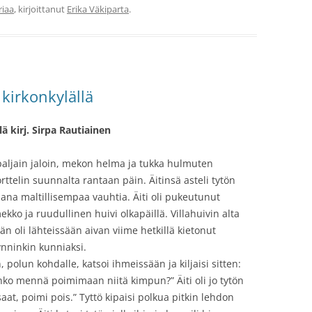
riaa
, kirjoittanut
Erika Väkiparta
.
kirkonkylällä
 kirj. Sirpa Rautiainen
i paljain jaloin, mekon helma ja tukka hulmuten
ttelin suunnalta rantaan päin. Äitinsä asteli tytön
a maltillisempaa vauhtia. Äiti oli pukeutunut
mekko ja ruudullinen huivi olkapäillä. Villahuivin alta
än oli lähteissään aivan viime hetkillä kietonut
ynninkin kunniaksi.
, polun kohdalle, katsoi ihmeissään ja kiljaisi sitten:
Saanko mennä poimimaan niitä kimpun?” Äiti oli jo tytön
 saat, poimi pois.” Tyttö kipaisi polkua pitkin lehdon