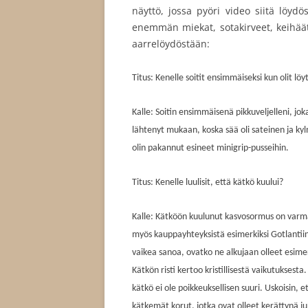
näyttö, jossa pyöri video siitä löydö
enemmän miekat, sotakirveet, keihäät
aarrelöydöstään:
Titus: Kenelle soitit ensimmäiseksi kun olit lö
Kalle: Soitin ensimmäisenä pikkuveljelleni, jo
lähtenyt mukaan, koska sää oli sateinen ja kyl
olin pakannut esineet minigrip-pusseihin.
Titus: Kenelle luulisit, että kätkö kuului?
Kalle: Kätköön kuulunut kasvosormus on varma
myös kauppayhteyksistä esimerkiksi Gotlantiin.
vaikea sanoa, ovatko ne alkujaan olleet esimer
Kätkön risti kertoo kristillisestä vaikutuksesta
kätkö ei ole poikkeuksellisen suuri. Uskoisin,
kätkemät korut, jotka ovat olleet kerättynä ju