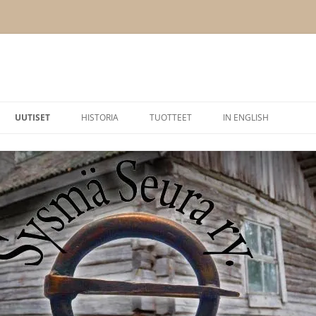
UUTISET
HISTORIA
TUOTTEET
IN ENGLISH
BLOGI
MUINAINEN SYSMÄ
HEIKKI HELIN SYSMÄ-KI