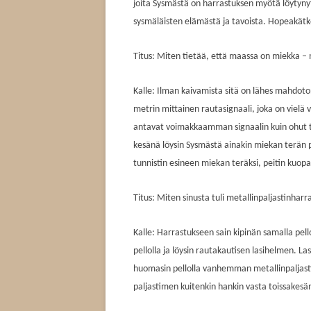
joita Sysmästä on harrastuksen myötä löytynyt
sysmäläisten elämästä ja tavoista. Hopeakätkö
Titus: Miten tietää, että maassa on miekka – m
Kalle: Ilman kaivamista sitä on lähes mahdoton
metrin mittainen rautasignaali, joka on vielä
antavat voimakkaamman signaalin kuin ohut te
kesänä löysin Sysmästä ainakin miekan terän p
tunnistin esineen miekan teräksi, peitin kuopa
Titus: Miten sinusta tuli metallinpaljastinharr
Kalle: Harrastukseen sain kipinän samalla pell
pellolla ja löysin rautakautisen lasihelmen. 
huomasin pellolla vanhemman metallinpaljasti
paljastimen kuitenkin hankin vasta toissakesä