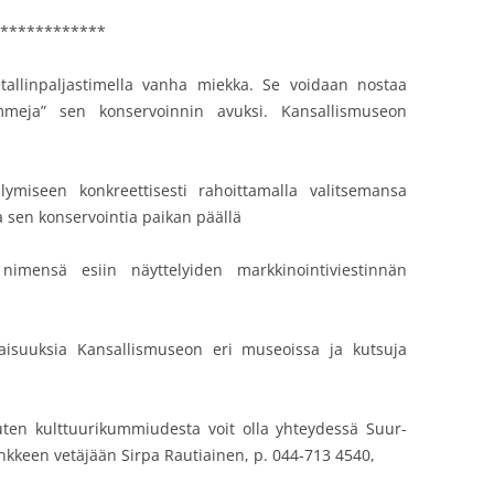
************
allinpaljastimella vanha miekka. Se voidaan nostaa
mmeja” sen konservoinnin avuksi. Kansallismuseon
ilymiseen konkreettisesti rahoittamalla valitsemansa
 sen konservointia paikan päällä
 nimensä esiin näyttelyiden markkinointiviestinnän
ilaisuuksia Kansallismuseon eri museoissa ja kutsuja
uten kulttuurikummiudesta voit olla yhteydessä Suur-
nkkeen vetäjään Sirpa Rautiainen, p. 044-713 4540,