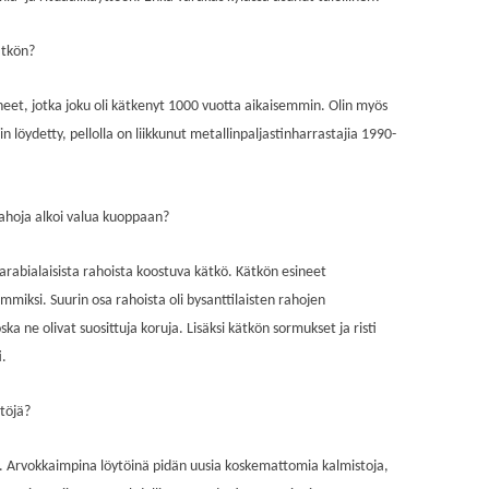
kätkön?
eet, jotka joku oli kätkenyt 1000 vuotta aikaisemmin. Olin myös
in löydetty, pellolla on liikkunut metallinpaljastinharrastajia 1990-
 rahoja alkoi valua kuoppaan?
, arabialaisista rahoista koostuva kätkö. Kätkön esineet
mmiksi. Suurin osa rahoista oli bysanttilaisten rahojen
ska ne olivat suosittuja koruja. Lisäksi kätkön sormukset ja risti
i.
ytöjä?
ia. Arvokkaimpina löytöinä pidän uusia koskemattomia kalmistoja,