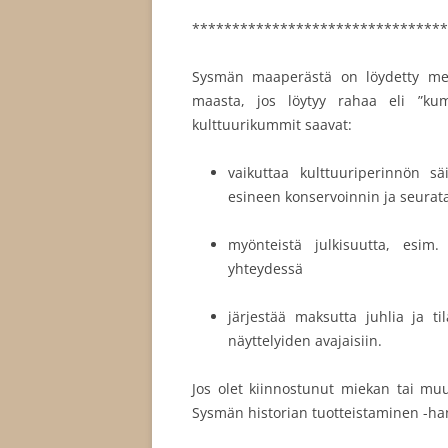
********************************
Sysmän maaperästä on löydetty met
maasta, jos löytyy rahaa eli ”ku
kulttuurikummit saavat:
vaikuttaa kulttuuriperinnön sä
esineen konservoinnin ja seurata
myönteistä julkisuutta, esim.
yhteydessä
järjestää maksutta juhlia ja t
näyttelyiden avajaisiin.
Jos olet kiinnostunut miekan tai mu
Sysmän historian tuotteistaminen -ha