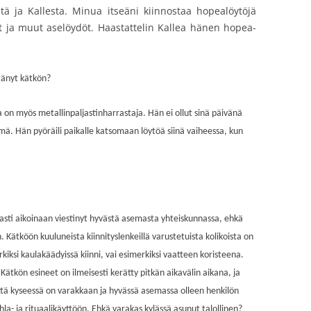
stä ja Kallesta. Minua itseäni kiinnostaa hopealöytöjä
 ja muut aselöydöt. Haastattelin Kallea hänen hopea-
ytänyt kätkön?
ka on myös metallinpaljastinharrastaja. Hän ei ollut sinä päivänä
mä. Hän pyöräili paikalle katsomaan löytöä siinä vaiheessa, kun
sti aikoinaan viestinyt hyvästä asemasta yhteiskunnassa, ehkä
 Kätköön kuuluneista kiinnityslenkeillä varustetuista kolikoista on
kiksi kaulakäädyissä kiinni, vai esimerkiksi vaatteen koristeena.
. Kätkön esineet on ilmeisesti kerätty pitkän aikavälin aikana, ja
 että kyseessä on varakkaan ja hyvässä asemassa olleen henkilön
hla- ja rituaalikäyttöön. Ehkä varakas kylässä asunut talollinen?