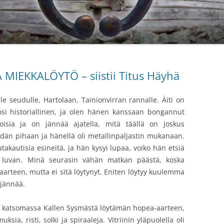
IEKKALÖYTÖ – siistii Titus Häyhä
le seudulle, Hartolaan, Tainionvirran rannalle. Äiti on
si historiallinen, ja olen hänen kanssaan bongannut
koisia ja on jännää ajatella, mitä täällä on joskus
idän pihaan ja hänellä oli metallinpaljastin mukanaan.
utakautisia esineitä, ja hän kysyi lupaa, voiko hän etsiä
toi luvan. Minä seurasin vähän matkan päästä, koska
ä aarteen, mutta ei sitä löytynyt. Eniten löytyy kuulemma
 jännää.
a katsomassa Kallen Sysmästä löytämän hopea-aarteen,
uksia, risti, solki ja spiraaleja. Vitriinin yläpuolella oli