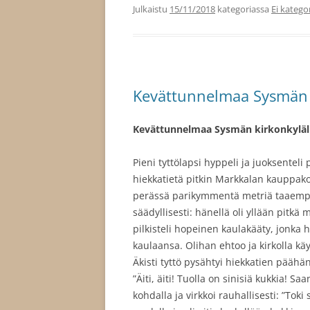
Julkaistu
15/11/2018
kategoriassa
Ei katego
Kevättunnelmaa Sysmän 
Kevättunnelmaa Sysmän kirkonkylällä
Pieni tyttölapsi hyppeli ja juoksentel
hiekkatietä pitkin Markkalan kauppakor
perässä parikymmentä metriä taaempan
säädyllisesti: hänellä oli yllään pitkä 
pilkisteli hopeinen kaulakääty, jonka h
kaulaansa. Olihan ehtoo ja kirkolla kä
Äkisti tyttö pysähtyi hiekkatien päähän
”Äiti, äiti! Tuolla on sinisiä kukkia! 
kohdalla ja virkkoi rauhallisesti: ”Toki