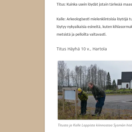
Titus: Kuinka usein löydät jotain tärkeää maa
Kalle: Arkeologisesti mielenkiintoisia löytöjä 
löytyy nykyaikaisia esineitä, kuten kihlasormu
metsistä ja pelloilta valtavasti.
Titus Häyhä 10 v., Hartola
Titusta ja Kalle Lappista kiinnostaa Sysmän his