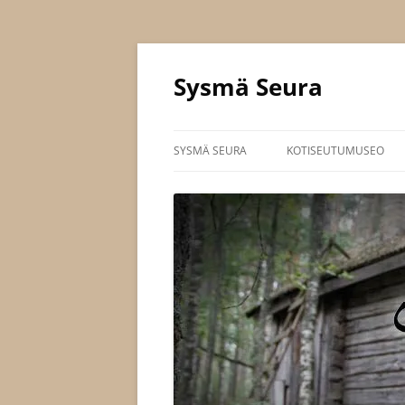
Siirry
sisältöön
Sysmä Seura
SYSMÄ SEURA
KOTISEUTUMUSEO
JOHTOKUNTA
SÄÄNNÖT
JÄSENYYS