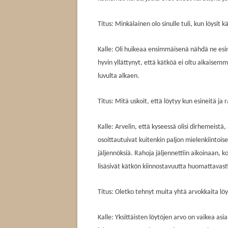
Titus: Minkälainen olo sinulle tuli, kun löysit 
Kalle: Oli huikeaa ensimmäisenä nähdä ne esin
hyvin yllättynyt, että kätköä ei oltu aikaisemm
luvulta alkaen.
Titus: Mitä uskoit, että löytyy kun esineitä ja
Kalle: Arvelin, että kyseessä olisi dirhemeistä
osoittautuivat kuitenkin paljon mielenkiintoise
jäljennöksiä. Rahoja jäljennettiin aikoinaan, ko
lisäsivät kätkön kiinnostavuutta huomattavast
Titus: Oletko tehnyt muita yhtä arvokkaita lö
Kalle: Yksittäisten löytöjen arvo on vaikea as