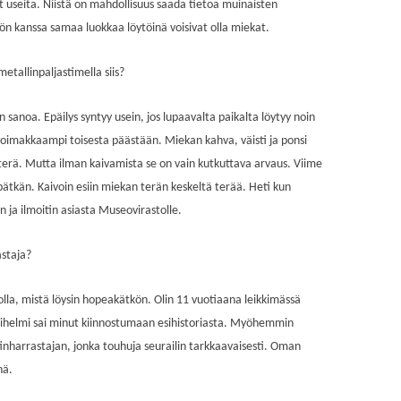
 useita. Niistä on mahdollisuus saada tietoa muinaisten
n kanssa samaa luokkaa löytöinä voisivat olla miekat.
etallinpaljastimella siis?
 sanoa. Epäilys syntyy usein, jos lupaavalta paikalta löytyy noin
 voimakkaampi toisesta päästään. Miekan kahva, väisti ja ponsi
rä. Mutta ilman kaivamista se on vain kutkuttava arvaus. Viime
ätkän. Kaivoin esiin miekan terän keskeltä terää. Heti kun
n ja ilmoitin asiasta Museovirastolle.
astaja?
olla, mistä löysin hopeakätkön. Olin 11 vuotiaana leikkimässä
Lasihelmi sai minut kiinnostumaan esihistoriasta. Myöhemmin
nharrastajan, jonka touhuja seurailin tarkkaavaisesti. Oman
nä.