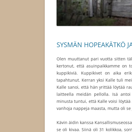
SYSMÄN HOPEAKÄTKÖ JA M
Olen muuttanut pari vuotta sitten täl
kertonut, että asuinpaikkamme on to
kuppikiviä. Kuppikivet on aika eri
tapahtunut. Kerran yksi Kalle tuli me
Kalle sanoi, että hän yrittää löytää ra
laitteella meidän pellolla. Isä an
minusta tuntui, että Kalle voisi löytä
vanhoja nappeja maasta, mutta oli se
Kävin äidin kanssa Kansallismuseoss
se oli kivaa. Siinä oli 31 kolikkoa, sorm