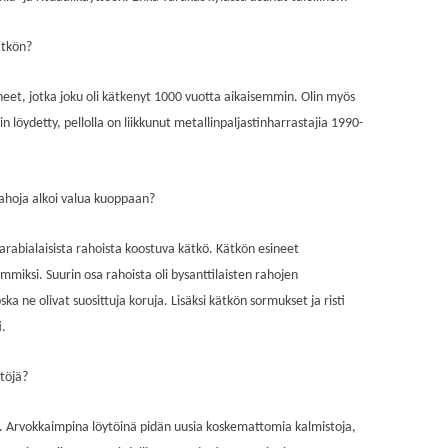
kätkön?
eet, jotka joku oli kätkenyt 1000 vuotta aikaisemmin. Olin myös
in löydetty, pellolla on liikkunut metallinpaljastinharrastajia 1990-
 rahoja alkoi valua kuoppaan?
, arabialaisista rahoista koostuva kätkö. Kätkön esineet
mmiksi. Suurin osa rahoista oli bysanttilaisten rahojen
ska ne olivat suosittuja koruja. Lisäksi kätkön sormukset ja risti
i.
ytöjä?
ia. Arvokkaimpina löytöinä pidän uusia koskemattomia kalmistoja,