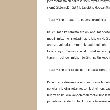
joita Sysmästä on harrastuksen myötä löytynyt
sysmäläisten elämästä ja tavoista. Hopeakätkö
Titus: Miten tietää, että maassa on miekka – m
Kalle: Ilman kaivamista sitä on lähes mahdoton
metrin mittainen rautasignaali, joka on vielä
antavat voimakkaamman signaalin kuin ohut te
kesänä löysin Sysmästä ainakin miekan terän p
tunnistin esineen miekan teräksi, peitin kuopa
Titus: Miten sinusta tuli metallinpaljastinharr
Kalle: Harrastukseen sain kipinän samalla pell
pellolla ja löysin rautakautisen lasihelmen. 
huomasin pellolla vanhemman metallinpaljasti
paljastimen kuitenkin hankin vasta toissakesä