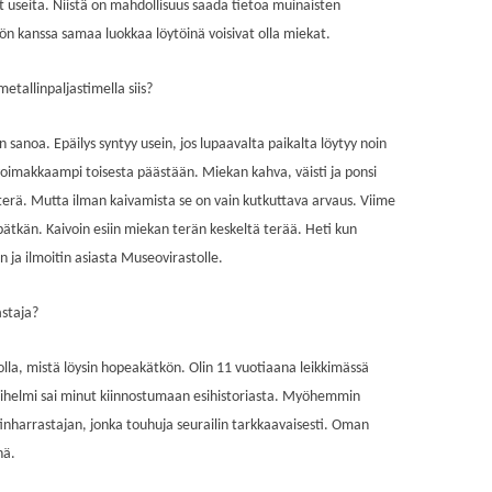
 useita. Niistä on mahdollisuus saada tietoa muinaisten
n kanssa samaa luokkaa löytöinä voisivat olla miekat.
etallinpaljastimella siis?
 sanoa. Epäilys syntyy usein, jos lupaavalta paikalta löytyy noin
 voimakkaampi toisesta päästään. Miekan kahva, väisti ja ponsi
rä. Mutta ilman kaivamista se on vain kutkuttava arvaus. Viime
ätkän. Kaivoin esiin miekan terän keskeltä terää. Heti kun
n ja ilmoitin asiasta Museovirastolle.
astaja?
olla, mistä löysin hopeakätkön. Olin 11 vuotiaana leikkimässä
Lasihelmi sai minut kiinnostumaan esihistoriasta. Myöhemmin
nharrastajan, jonka touhuja seurailin tarkkaavaisesti. Oman
nä.