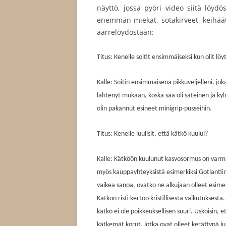
näyttö, jossa pyöri video siitä löydö
enemmän miekat, sotakirveet, keihäät
aarrelöydöstään:
Titus: Kenelle soitit ensimmäiseksi kun olit lö
Kalle: Soitin ensimmäisenä pikkuveljelleni, jo
lähtenyt mukaan, koska sää oli sateinen ja kyl
olin pakannut esineet minigrip-pusseihin.
Titus: Kenelle luulisit, että kätkö kuului?
Kalle: Kätköön kuulunut kasvosormus on varma
myös kauppayhteyksistä esimerkiksi Gotlantiin.
vaikea sanoa, ovatko ne alkujaan olleet esimer
Kätkön risti kertoo kristillisestä vaikutuksesta
kätkö ei ole poikkeuksellisen suuri. Uskoisin,
kätkemät korut, jotka ovat olleet kerättynä ju