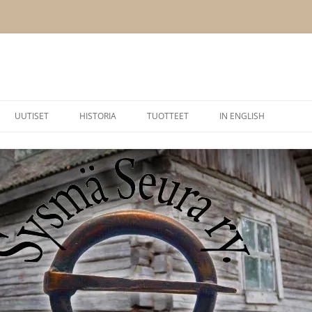
UUTISET
HISTORIA
TUOTTEET
IN ENGLISH
BLOGI
MUINAINEN SYSMÄ
HEIKKI HELIN SYSMÄ-KI