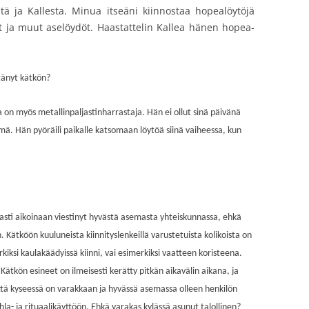
stä ja Kallesta. Minua itseäni kiinnostaa hopealöytöjä
 ja muut aselöydöt. Haastattelin Kallea hänen hopea-
ytänyt kätkön?
ka on myös metallinpaljastinharrastaja. Hän ei ollut sinä päivänä
mä. Hän pyöräili paikalle katsomaan löytöä siinä vaiheessa, kun
sti aikoinaan viestinyt hyvästä asemasta yhteiskunnassa, ehkä
 Kätköön kuuluneista kiinnityslenkeillä varustetuista kolikoista on
kiksi kaulakäädyissä kiinni, vai esimerkiksi vaatteen koristeena.
. Kätkön esineet on ilmeisesti kerätty pitkän aikavälin aikana, ja
 että kyseessä on varakkaan ja hyvässä asemassa olleen henkilön
hla- ja rituaalikäyttöön. Ehkä varakas kylässä asunut talollinen?