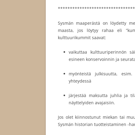
********************************
Sysmän maaperästä on löydetty met
maasta, jos löytyy rahaa eli ”ku
kulttuurikummit saavat:
vaikuttaa kulttuuriperinnön sä
esineen konservoinnin ja seurata
myönteistä julkisuutta, esim.
yhteydessä
järjestää maksutta juhlia ja t
näyttelyiden avajaisiin.
Jos olet kiinnostunut miekan tai mu
Sysmän historian tuotteistaminen -ha