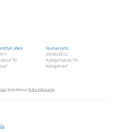
intityö alkoi
Numerointi
2011
20/06/2012
iassa "Ei
Kategoriassa "Ei
iaa"
kategoriaa"
riaa
, kirjoittanut
Erika Väkiparta
.
llä