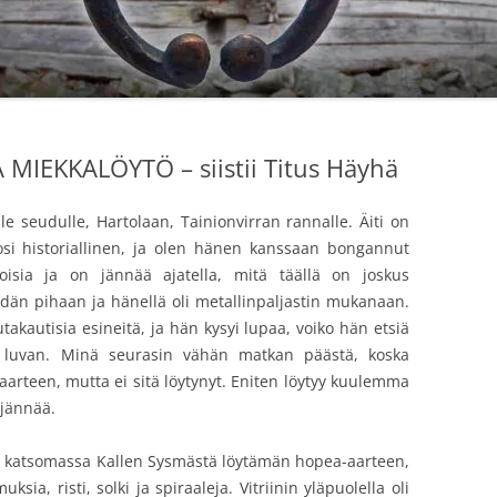
IEKKALÖYTÖ – siistii Titus Häyhä
le seudulle, Hartolaan, Tainionvirran rannalle. Äiti on
si historiallinen, ja olen hänen kanssaan bongannut
koisia ja on jännää ajatella, mitä täällä on joskus
idän pihaan ja hänellä oli metallinpaljastin mukanaan.
utakautisia esineitä, ja hän kysyi lupaa, voiko hän etsiä
toi luvan. Minä seurasin vähän matkan päästä, koska
ä aarteen, mutta ei sitä löytynyt. Eniten löytyy kuulemma
 jännää.
a katsomassa Kallen Sysmästä löytämän hopea-aarteen,
uksia, risti, solki ja spiraaleja. Vitriinin yläpuolella oli