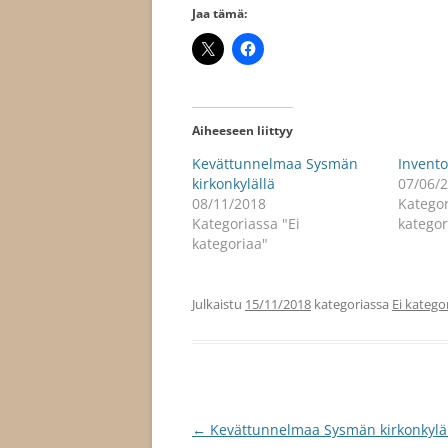
Jaa tämä:
Aiheeseen liittyy
Kevättunnelmaa Sysmän
Invento
kirkonkylällä
07/06/
08/11/2018
Kategor
Kategoriassa "Ei
kategor
kategoriaa"
Julkaistu
15/11/2018
kategoriassa
Ei katego
Artikkelien
←
Kevättunnelmaa Sysmän kirkonkylä