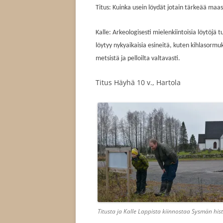
Titus: Kuinka usein löydät jotain tärkeää maa
Kalle: Arkeologisesti mielenkiintoisia löytöjä 
löytyy nykyaikaisia esineitä, kuten kihlasormu
metsistä ja pelloilta valtavasti.
Titus Häyhä 10 v., Hartola
Titusta ja Kalle Lappista kiinnostaa Sysmän his