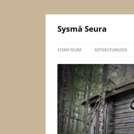
Siirry
sisältöön
Sysmä Seura
SYSMÄ SEURA
KOTISEUTUMUSEO
JOHTOKUNTA
SÄÄNNÖT
JÄSENYYS