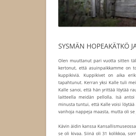
SYSMÄN HOPEAKÄTKÖ JA M
Olen muuttanut pari vuotta sitten täl
kertonut, että asuinpaikkamme on to
kuppikiviä. Kuppikivet on aika eri
tapahtunut. Kerran yksi Kalle tuli me
Kalle sanoi, että hän yrittää löytää ra
laitteella meidän pellolla. Isä an
minusta tuntui, että Kalle voisi löytä
vanhoja nappeja maasta, mutta oli se
Kävin äidin kanssa Kansallismuseoss
se oli kivaa. Siinä oli 31 kolikkoa, sorm