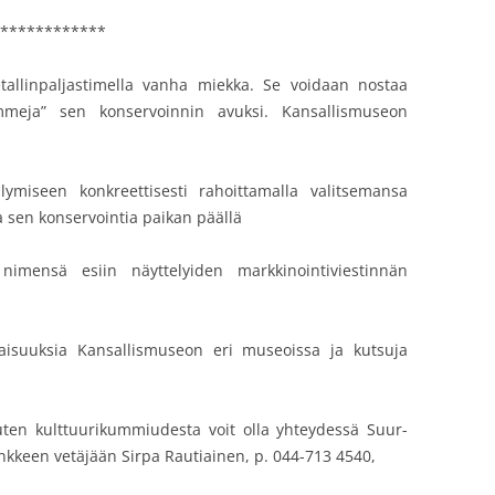
************
allinpaljastimella vanha miekka. Se voidaan nostaa
mmeja” sen konservoinnin avuksi. Kansallismuseon
ilymiseen konkreettisesti rahoittamalla valitsemansa
 sen konservointia paikan päällä
 nimensä esiin näyttelyiden markkinointiviestinnän
ilaisuuksia Kansallismuseon eri museoissa ja kutsuja
uten kulttuurikummiudesta voit olla yhteydessä Suur-
nkkeen vetäjään Sirpa Rautiainen, p. 044-713 4540,