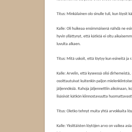
Titus: Minkälainen olo sinulle tuli, kun löysit 
Kalle: Oli huikeaa ensimmäisenä nähdä ne esin
hyvin yllättynyt, että kätköä ei oltu aikaisemm
luvulta alkaen.
Titus: Mitä uskoit, että löytyy kun esineitä ja
Kalle: Arvelin, että kyseessä olisi dirhemeistä
osoittautuivat kuitenkin paljon mielenkiintoise
jäljennöksiä. Rahoja jäljennettiin aikoinaan, ko
lisäsivät kätkön kiinnostavuutta huomattavast
Titus: Oletko tehnyt muita yhtä arvokkaita lö
Kalle: Yksittäisten löytöjen arvo on vaikea as