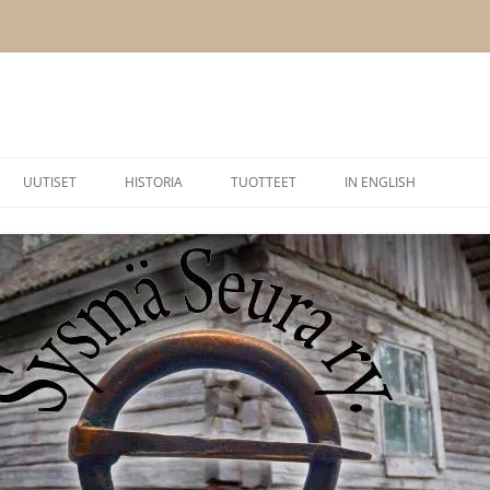
UUTISET
HISTORIA
TUOTTEET
IN ENGLISH
BLOGI
MUINAINEN SYSMÄ
HEIKKI HELIN SYSMÄ-KI