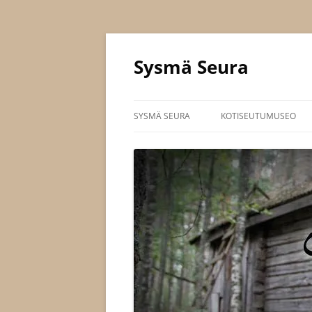
Siirry
sisältöön
Sysmä Seura
SYSMÄ SEURA
KOTISEUTUMUSEO
JOHTOKUNTA
SÄÄNNÖT
JÄSENYYS